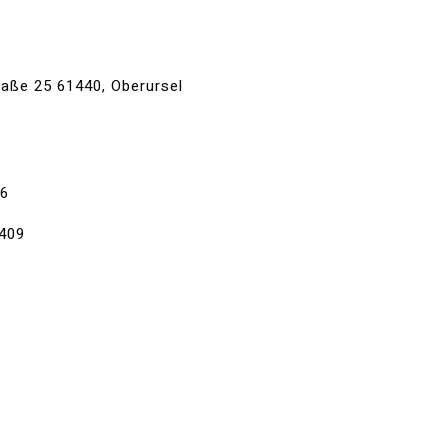
traße 25 61440, Oberursel
36
409