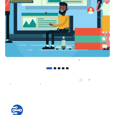
Juni 19, 2021
By
owner
Changes To Trade Policies
And Procedures.